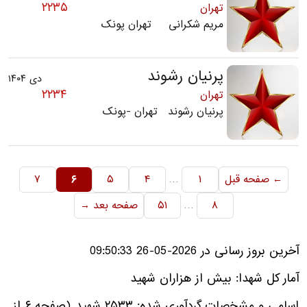
۲۲۳۵
تهران
مریم شکرانی تهران پونک
پرنیان رشوند
دی ۱۴۰۴
۲۲۳۴
تهران
پرنیان رشوند تهران -پونک
…
← صفحه قبل
۱
۴
۵
۶
۷
…
۸
۵۱
صفحه بعد →
آخرین بروز رسانی در 2026-05-26 09:50:33
آمار کل شهدا: بیش از هزاران شهید
اسامی و مشخصات گردآوری شده: ۲۵۳۳ شهید (صفحه ۶ از