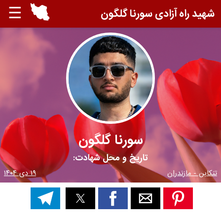
☰
شهید راه آزادی سورنا گلگون
سورنا گلگون
تاریخ و محل شهادت:
تنکابن - مازندران
۱۹ دی ۱۴۰۴