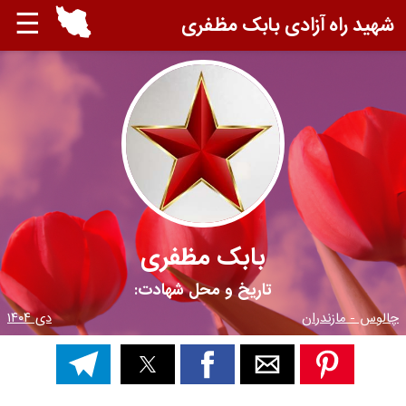
☰
شهید راه آزادی بابک مظفری
بابک مظفری
تاریخ و محل شهادت:
چالوس - مازندران
دی ۱۴۰۴