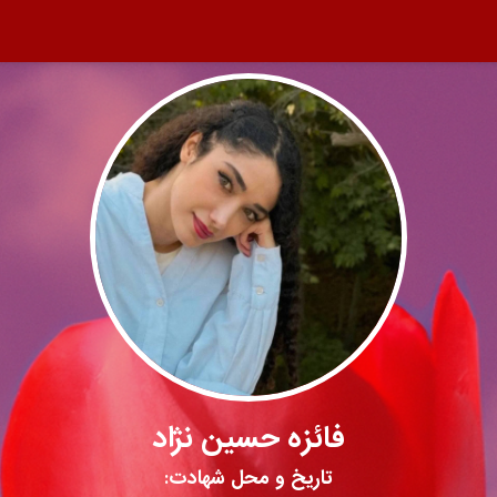
فائزه حسین نژاد
تاریخ و محل شهادت: