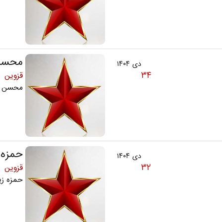
محسن 
دی ۱۴۰۴
۳۴
قزوین
محسن آراستی 
حمزه 
دی ۱۴۰۴
۳۲
قزوین
حمزه زینلی 22سا