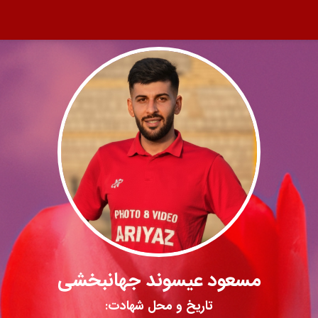
مسعود عیسوند جهانبخشی
تاریخ و محل شهادت: