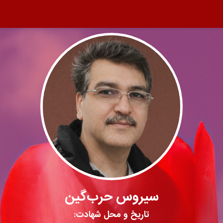
سیروس حرب‌گین
تاریخ و محل شهادت: