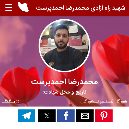
☰
شهید راه آزادی محمدرضا احمدپرست
محمدرضا احمدپرست
تاریخ و محل شهادت:
هرمزگان(نامعلوم) - هرمزگان
دی -۱۱۴۰۴