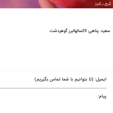
کرج - البرز
سعید
پناهی
29ساله
البرز
گوهردشت
ایمیل: (تا بتوانیم با شما تماس بگیریم)
پیام: