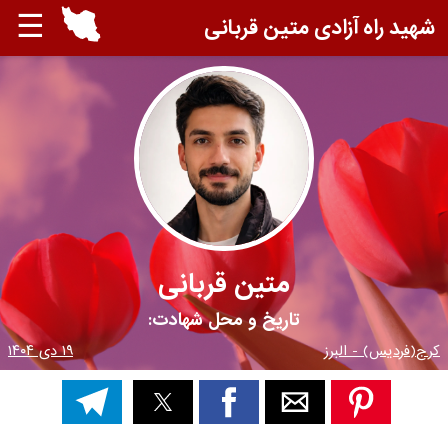
☰
شهید راه آزادی متین قربانی
متین قربانی
تاریخ و محل شهادت:
کرج(فردیس) - البرز
۱۹ دی ۱۴۰۴