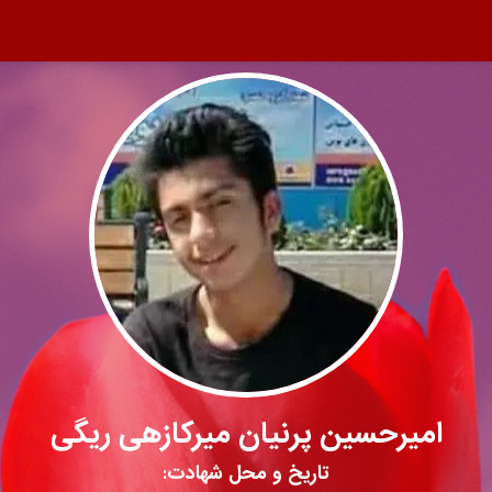
امیرحسین پرنیان میرکازهی ریگی
تاریخ و محل شهادت: